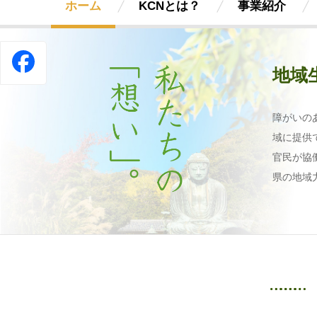
ホーム
KCNとは？
事業紹介
地域
障がいの
域に提供
官民が協
県の地域